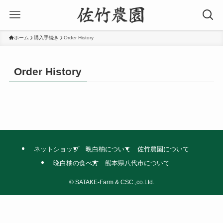
ホーム
購入手続き
Order History
Order History
ネットショップ
晩白柚について
佐竹農園について
晩白柚の食べ方
熊本県八代市について
©
SATAKE-Farm & CSC.,co.Ltd.