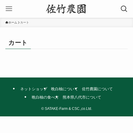
ホーム
カート
カート
ネットショップ
晩白柚について
佐竹農園について
晩白柚の食べ方
熊本県八代市について
©
SATAKE-Farm & CSC.,co.Ltd.